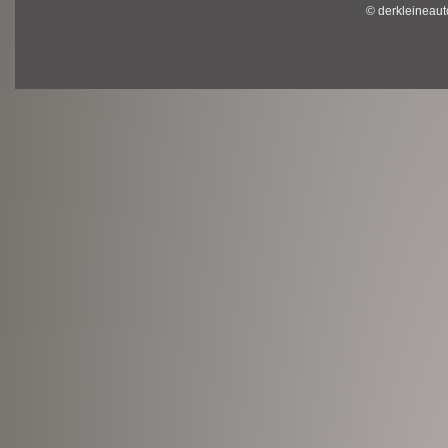
© derkleineaut