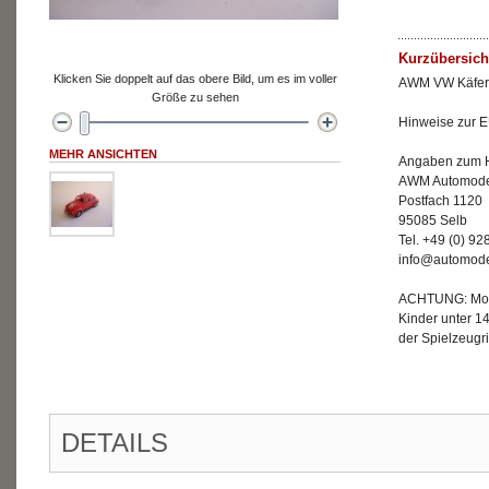
Kurzübersich
Klicken Sie doppelt auf das obere Bild, um es im voller
AWM VW Käfer I
Größe zu sehen
Hinweise zur E
MEHR ANSICHTEN
Angaben zum He
AWM Automode
Postfach 1120
95085 Selb
Tel. +49 (0) 9
info@automode
ACHTUNG: Mode
Kinder unter 1
der Spielzeugri
DETAILS