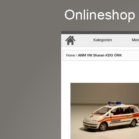
Kategorien
Mei
Home
/
AWM VW Sharan KDO ÖRK