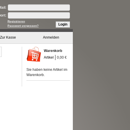
ail:
ort:
Registrieren
Login
Passwort vergessen?
Zur Kasse
Anmelden
Warenkorb
Artikel
0,00 €
Sie haben keine Artikel im
Warenkorb.