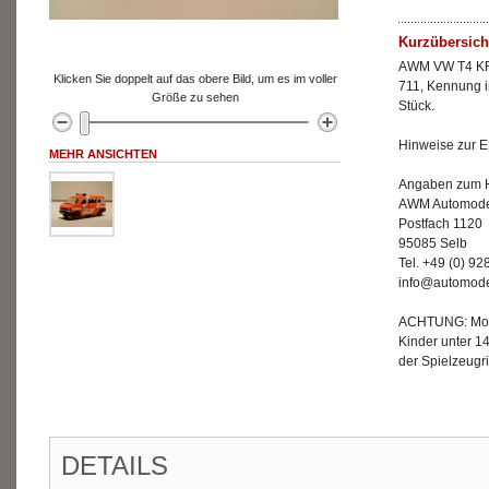
Kurzübersich
AWM VW T4 KR 
Klicken Sie doppelt auf das obere Bild, um es im voller
711, Kennung i
Größe zu sehen
Stück.
Hinweise zur E
MEHR ANSICHTEN
Angaben zum He
AWM Automode
Postfach 1120
95085 Selb
Tel. +49 (0) 9
info@automode
ACHTUNG: Mode
Kinder unter 1
der Spielzeugri
DETAILS