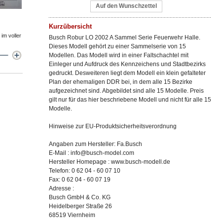
Auf den Wunschzettel
Kurzübersicht
im voller
Busch Robur LO 2002 A Sammel Serie Feuerwehr Halle.
Dieses Modell gehört zu einer Sammelserie von 15
Modellen. Das Modell wird in einer Faltschachtel mit
Einleger und Aufdruck des Kennzeichens und Stadtbezirks
gedruckt. Desweiteren liegt dem Modell ein klein gefalteter
Plan der ehemaligen DDR bei, in dem alle 15 Bezirke
aufgezeichnet sind. Abgebildet sind alle 15 Modelle. Preis
gilt nur für das hier beschriebene Modell und nicht für alle 15
Modelle.
Hinweise zur EU-Produktsicherheitsverordnung
Angaben zum Hersteller: Fa.Busch
E-Mail : info@busch-model.com
Hersteller Homepage : www.busch-modell.de
Telefon: 0 62 04 - 60 07 10
Fax: 0 62 04 - 60 07 19
Adresse :
Busch GmbH & Co. KG
Heidelberger Straße 26
68519 Viernheim