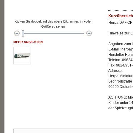
Kurzübersich
Klicken Sie doppelt auf das obere Bild, um es im voller
Herpa DAF CF K
Größe zu sehen
Hinweise zur E
MEHR ANSICHTEN
Angaben zum He
E-Mail : herp
Hersteller Ho
Telefon: 09824
Fax: 9824/951
Adresse:
Herpa Miniatu
Leonrodstraße
90599 Dietenh
ACHTUNG: Mode
Kinder unter 1
der Spielzeugri