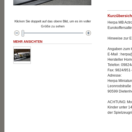
Kurzübersich
Klicken Sie doppelt auf das obere Bild, um es im voller
Herpa MB Actr
Größe zu sehen
Eurokoffersatte
Hinweise zur E
MEHR ANSICHTEN
Angaben zum He
E-Mail : herp
Hersteller Ho
Telefon: 09824
Fax: 9824/951
Adresse:
Herpa Miniatu
Leonrodstraße
90599 Dietenh
ACHTUNG: Mode
Kinder unter 1
der Spielzeugri