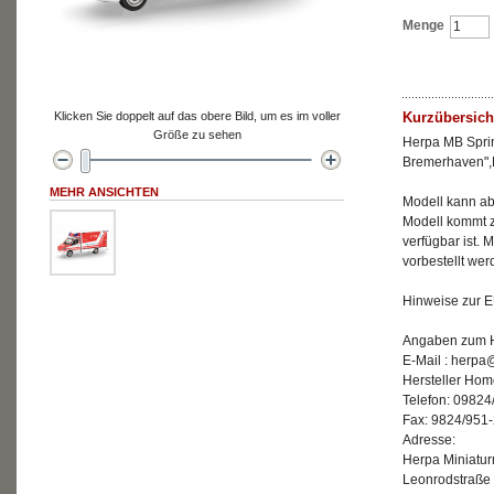
Menge
Klicken Sie doppelt auf das obere Bild, um es im voller
Kurzübersich
Größe zu sehen
Herpa MB Sprin
Bremerhaven",
MEHR ANSICHTEN
Modell kann ab 
Modell kommt z
verfügbar ist. M
vorbestellt we
Hinweise zur E
Angaben zum He
E-Mail : herp
Hersteller Ho
Telefon: 09824
Fax: 9824/951
Adresse:
Herpa Miniatu
Leonrodstraße