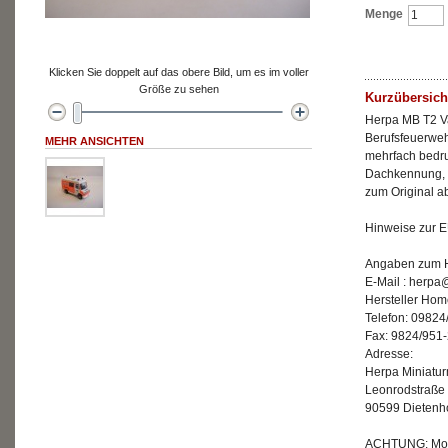
Menge
Klicken Sie doppelt auf das obere Bild, um es im voller
Größe zu sehen
Kurzübersich
Herpa MB T2 V
Berufsfeuerwehr
MEHR ANSICHTEN
mehrfach bedru
Dachkennung, L
zum Original a
Hinweise zur E
Angaben zum He
E-Mail : herp
Hersteller Ho
Telefon: 09824
Fax: 9824/951
Adresse:
Herpa Miniatu
Leonrodstraße
90599 Dietenh
ACHTUNG: Mode