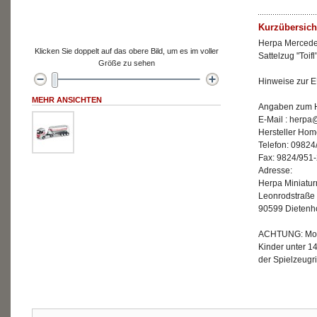
Kurzübersich
Herpa Mercedes
Klicken Sie doppelt auf das obere Bild, um es im voller
Sattelzug "Toifl
Größe zu sehen
Hinweise zur E
MEHR ANSICHTEN
Angaben zum He
E-Mail : herp
Hersteller Ho
Telefon: 09824
Fax: 9824/951
Adresse:
Herpa Miniatu
Leonrodstraße
90599 Dietenh
ACHTUNG: Mode
Kinder unter 1
der Spielzeugri