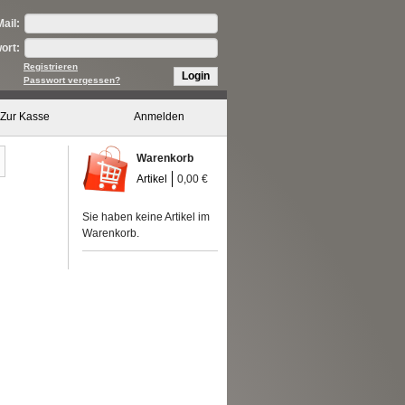
ail:
ort:
Registrieren
Login
Passwort vergessen?
Zur Kasse
Anmelden
Warenkorb
Artikel
0,00 €
Sie haben keine Artikel im
Warenkorb.