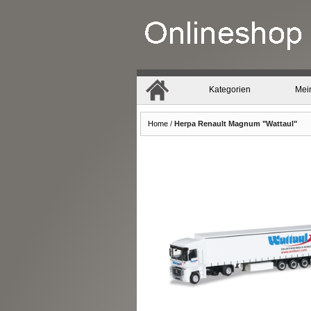
Kategorien
Mei
Home
/
Herpa Renault Magnum "Wattaul"