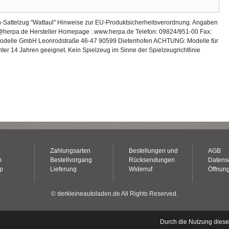
attelzug "Wattaul" Hinweise zur EU-Produktsicherheitsverordnung. Angaben
a@herpa.de Hersteller Homepage : www.herpa.de Telefon: 09824/951-00 Fax:
modelle GmbH Leonrodstraße 46-47 90599 Dietenhofen ACHTUNG: Modelle für
ter 14 Jahren geeignet. Kein Spielzeug im Sinne der Spielzeugrichtlinie
Zahlungsarten
Bestellungen und
AGB
m
Bestellvorgang
Rücksendungen
Datens
op
Lieferung
Widerruf
Öffnung
© derkleineautoladen.de All Rights Reserved.
Durch die Nutzung dies