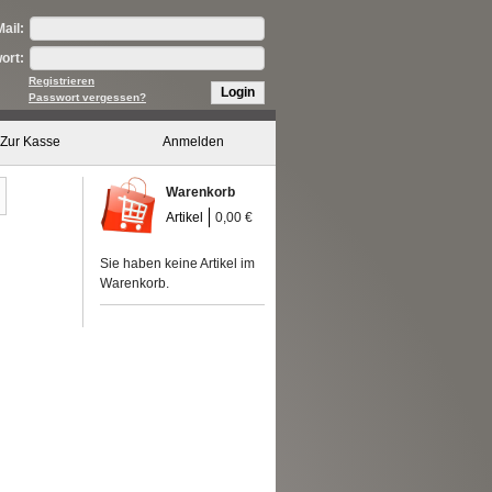
ail:
ort:
Registrieren
Login
Passwort vergessen?
Zur Kasse
Anmelden
Warenkorb
Artikel
0,00 €
Sie haben keine Artikel im
Warenkorb.