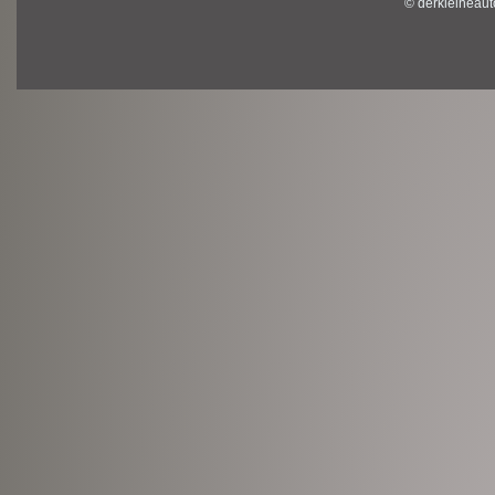
© derkleineaut