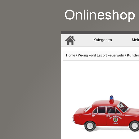
Kategorien
Mei
Home
/
Wiking Ford Escort Feuerwehr
/
Kunde