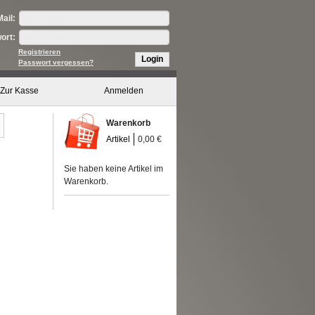
ail:
ort:
Registrieren
Login
Passwort vergessen?
Zur Kasse
Anmelden
Warenkorb
Artikel
0,00 €
Sie haben keine Artikel im
Warenkorb.