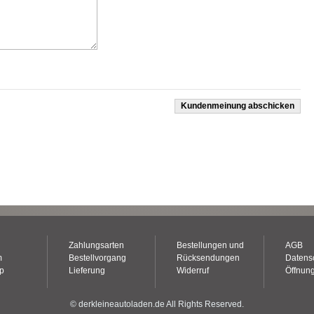
Kundenmeinung abschicken
Zahlungsarten
Bestellungen und
AGB
m
Bestellvorgang
Rücksendungen
Datens
op
Lieferung
Widerruf
Öffnung
© derkleineautoladen.de All Rights Reserved.