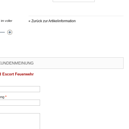
im voller
«
Zurück zur Artikelinformation
 KUNDENMEINUNG
d Escort Feuerwehr
ung
*