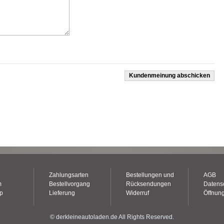
Kundenmeinung abschicken
Zahlungsarten
Bestellungen und
AGB
m
Bestellvorgang
Rücksendungen
Datens
op
Lieferung
Widerruf
Öffnung
© derkleineautoladen.de All Rights Reserved.