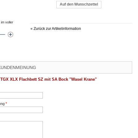
Auf den Wunschzettel
im voller
«
Zurück zur Artikelinformation
 KUNDENMEINUNG
TGX XLX Flachbett SZ mit SA Bock "Wasel Krane"
ung
*