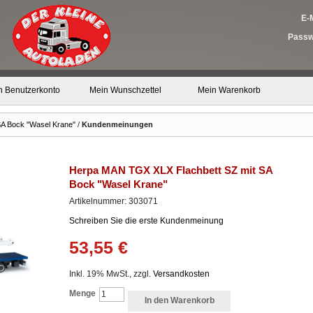
E-M
Passw
n Benutzerkonto
Mein Wunschzettel
Mein Warenkorb
A Bock "Wasel Krane"
/
Kundenmeinungen
Herpa MAN TGX XLX Flachbett SZ mit SA
Bock "Wasel Krane"
Artikelnummer: 303071
Schreiben Sie die erste Kundenmeinung
53,55 €
Inkl. 19% MwSt., zzgl.
Versandkosten
Menge
In den Warenkorb