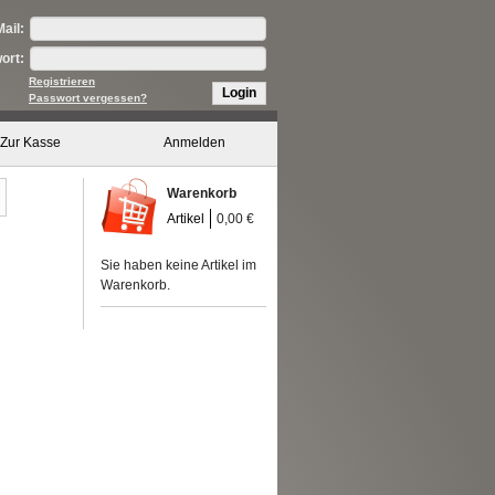
ail:
ort:
Registrieren
Login
Passwort vergessen?
Zur Kasse
Anmelden
Warenkorb
Artikel
0,00 €
Sie haben keine Artikel im
Warenkorb.