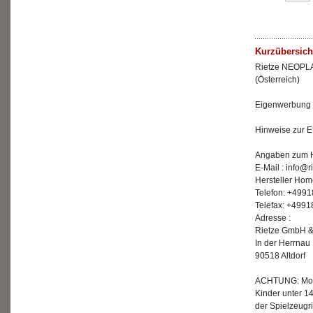
Kurzübersich
Rietze NEOPLA
(Österreich)
Eigenwerbung "
Hinweise zur E
Angaben zum He
E-Mail : info@r
Hersteller Hom
Telefon: +499
Telefax: +499
Adresse :
Rietze GmbH &
In der Herrnau
90518 Altdorf
ACHTUNG: Mode
Kinder unter 1
der Spielzeugri