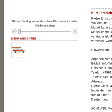
Kurzübersich
Rietze Einsatz
Klicken Sie doppelt auf das obere Bild, um es im voller
Wolfenbüttel "
Größe zu sehen
Modell kann ab 
Modell kommt z
verfügbar ist. M
MEHR ANSICHTEN
vorbestellt we
Hinweise zur E
Angaben zum He
E-Mail : info@r
Hersteller Hom
Telefon: +499
Telefax: +499
Adresse :
Rietze GmbH &
In der Herrnau
90518 Altdorf
Deutschland
ACHTUNG: Mode