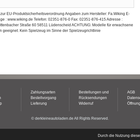
e zur EU-Produktsicherheitsverordnung Angaben zum Hersteller: Fa.Wiking E-
age : www.wiking.de Telefon: 02351-876-0 Fax: 02351-876-415 Adresse :
ittenbacher Straße 60 58511 Lüdenscheid ACHTUNG: Modelle für erwachsene
n geeignet. Kein Spielzeug im Sinne der Spielzeugrichtlinie
Zahlungsarten
Bestellungen und
AGB
m
Bestellvorgang
Rücksendungen
Datens
op
Lieferung
Widerruf
Öffnung
© derkleineautoladen.de All Rights Reserved.
Durch die Nutzung dies