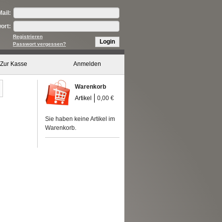
ail:
ort:
Registrieren
Login
Passwort vergessen?
Zur Kasse
Anmelden
Warenkorb
Artikel
0,00 €
Sie haben keine Artikel im
Warenkorb.