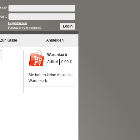
ail:
ort:
Registrieren
Login
Passwort vergessen?
Zur Kasse
Anmelden
Warenkorb
Artikel
0,00 €
Sie haben keine Artikel im
Warenkorb.