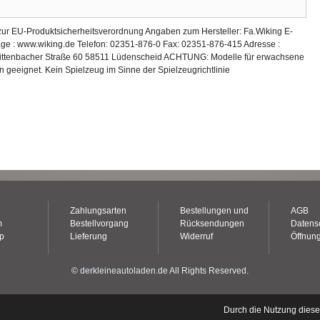
zur EU-Produktsicherheitsverordnung Angaben zum Hersteller: Fa.Wiking E-
age : www.wiking.de Telefon: 02351-876-0 Fax: 02351-876-415 Adresse :
ittenbacher Straße 60 58511 Lüdenscheid ACHTUNG: Modelle für erwachsene
n geeignet. Kein Spielzeug im Sinne der Spielzeugrichtlinie
Zahlungsarten
Bestellungen und
AGB
m
Bestellvorgang
Rücksendungen
Datens
op
Lieferung
Widerruf
Öffnung
© derkleineautoladen.de All Rights Reserved.
Durch die Nutzung dies