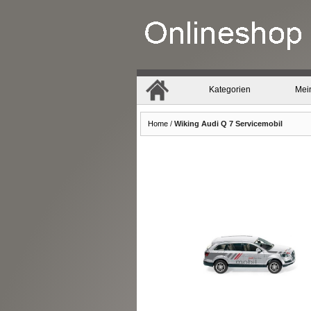
Kategorien
Mei
Home
/
Wiking Audi Q 7 Servicemobil