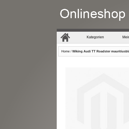
Kategorien
Mei
Home
/
Wiking Audi TT Roadster mauritiusbl