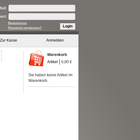
ail:
ort:
Registrieren
Login
Passwort vergessen?
Zur Kasse
Anmelden
Warenkorb
Artikel
0,00 €
Sie haben keine Artikel im
Warenkorb.