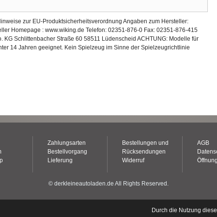
Hinweise zur EU-Produktsicherheitsverordnung Angaben zum Hersteller:
teller Homepage : www.wiking.de Telefon: 02351-876-0 Fax: 02351-876-415
. KG Schlittenbacher Straße 60 58511 Lüdenscheid ACHTUNG: Modelle für
ter 14 Jahren geeignet. Kein Spielzeug im Sinne der Spielzeugrichtlinie
Zahlungsarten
Bestellungen und
AGB
m
Bestellvorgang
Rücksendungen
Datens
op
Lieferung
Widerruf
Öffnung
© derkleineautoladen.de All Rights Reserved.
Durch die Nutzung dies