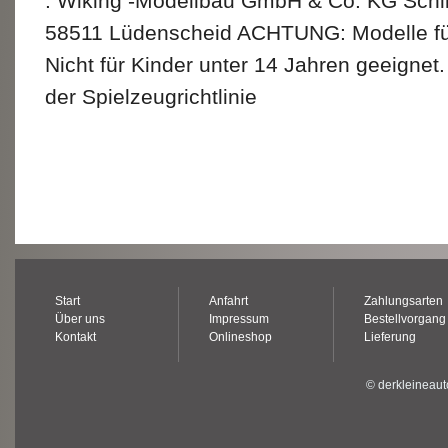
: Wiking -Modellbau GmbH & Co. KG Schli
58511 Lüdenscheid ACHTUNG: Modelle f
Nicht für Kinder unter 14 Jahren geeignet
der Spielzeugrichtlinie
Start
Anfahrt
Zahlungsarten
Über uns
Impressum
Bestellvorgang
Kontakt
Onlineshop
Lieferung
© derkleineaut