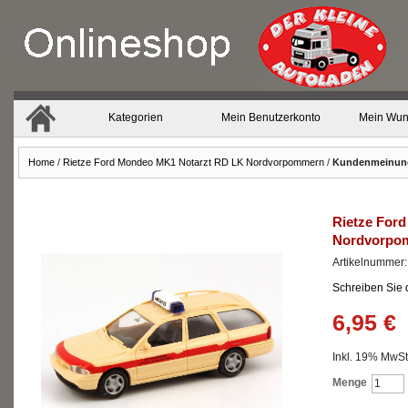
Kategorien
Mein Benutzerkonto
Mein Wun
Home
/
Rietze Ford Mondeo MK1 Notarzt RD LK Nordvorpommern
/
Kundenmeinun
Rietze For
Nordvorpo
Artikelnummer
Schreiben Sie
6,95 €
Inkl. 19% MwSt.
Menge