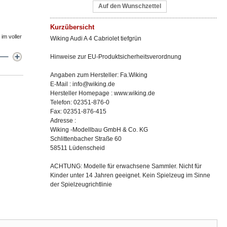
Auf den Wunschzettel
Kurzübersicht
im voller
Wiking Audi A 4 Cabriolet tiefgrün
Hinweise zur EU-Produktsicherheitsverordnung
Angaben zum Hersteller: Fa.Wiking
E-Mail : info@wiking.de
Hersteller Homepage : www.wiking.de
Telefon: 02351-876-0
Fax: 02351-876-415
Adresse :
Wiking -Modellbau GmbH & Co. KG
Schlittenbacher Straße 60
58511 Lüdenscheid
ACHTUNG: Modelle für erwachsene Sammler. Nicht für
Kinder unter 14 Jahren geeignet. Kein Spielzeug im Sinne
der Spielzeugrichtlinie