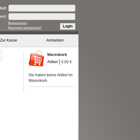
ail:
ort:
Registrieren
Login
Passwort vergessen?
Zur Kasse
Anmelden
Warenkorb
Artikel
0,00 €
Sie haben keine Artikel im
Warenkorb.