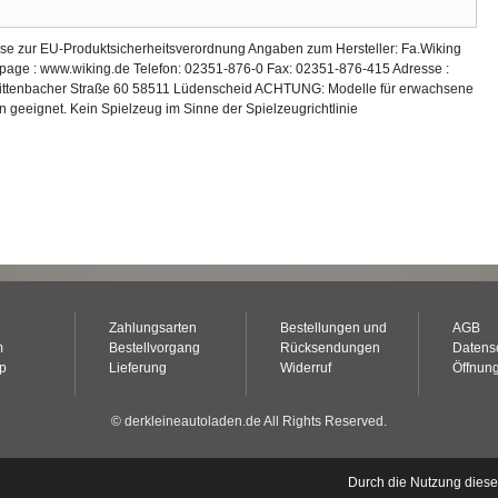
eise zur EU-Produktsicherheitsverordnung Angaben zum Hersteller: Fa.Wiking
epage : www.wiking.de Telefon: 02351-876-0 Fax: 02351-876-415 Adresse :
ittenbacher Straße 60 58511 Lüdenscheid ACHTUNG: Modelle für erwachsene
n geeignet. Kein Spielzeug im Sinne der Spielzeugrichtlinie
Zahlungsarten
Bestellungen und
AGB
m
Bestellvorgang
Rücksendungen
Datens
op
Lieferung
Widerruf
Öffnung
© derkleineautoladen.de All Rights Reserved.
Durch die Nutzung dies