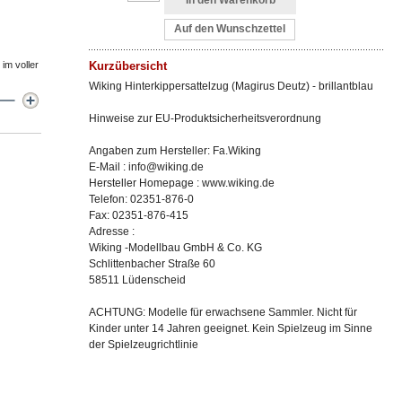
In den Warenkorb
Auf den Wunschzettel
im voller
Kurzübersicht
Wiking Hinterkippersattelzug (Magirus Deutz) - brillantblau
Hinweise zur EU-Produktsicherheitsverordnung
Angaben zum Hersteller: Fa.Wiking
E-Mail : info@wiking.de
Hersteller Homepage : www.wiking.de
Telefon: 02351-876-0
Fax: 02351-876-415
Adresse :
Wiking -Modellbau GmbH & Co. KG
Schlittenbacher Straße 60
58511 Lüdenscheid
ACHTUNG: Modelle für erwachsene Sammler. Nicht für
Kinder unter 14 Jahren geeignet. Kein Spielzeug im Sinne
der Spielzeugrichtlinie