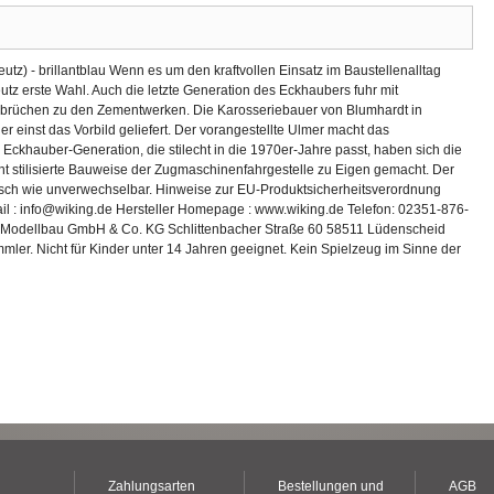
utz) - brillantblau Wenn es um den kraftvollen Einsatz im Baustellenalltag
utz erste Wahl. Auch die letzte Generation des Eckhaubers fuhr mit
nbrüchen zu den Zementwerken. Die Karosseriebauer von Blumhardt in
r einst das Vorbild geliefert. Der vorangestellte Ulmer macht das
n Eckhauber-Generation, die stilecht in die 1970er-Jahre passt, haben sich die
t stilisierte Bauweise der Zugmaschinenfahrgestelle zu Eigen gemacht. Der
sch wie unverwechselbar. Hinweise zur EU-Produktsicherheitsverordnung
il : info@wiking.de Hersteller Homepage : www.wiking.de Telefon: 02351-876-
 -Modellbau GmbH & Co. KG Schlittenbacher Straße 60 58511 Lüdenscheid
r. Nicht für Kinder unter 14 Jahren geeignet. Kein Spielzeug im Sinne der
Zahlungsarten
Bestellungen und
AGB