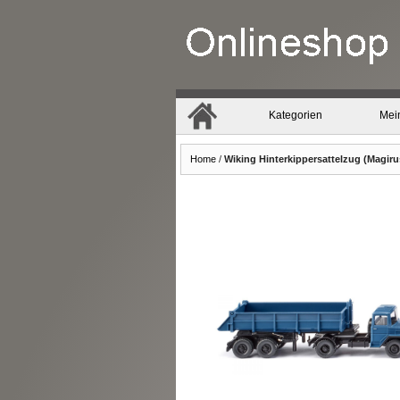
Kategorien
Mei
Home
/
Wiking Hinterkippersattelzug (Magirus