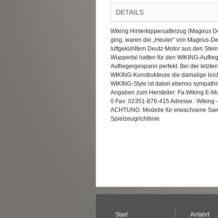
DETAILS
Wiking Hinterkippersattelzug (Magirus De
ging, waren die „Heuler“ von Magirus-De
luftgekühltem Deutz-Motor aus den Stei
Wuppertal hatten für den WIKING-Aufliege
Aufliegergespann perfekt. Bei der letzte
WIKING-Konstrukteure die damalige leich
WIKING-Style ist dabei ebenso sympathi
Angaben zum Hersteller: Fa.Wiking E-Ma
0 Fax: 02351-876-415 Adresse : Wiking
ACHTUNG: Modelle für erwachsene Sammle
Spielzeugrichtlinie
Start
Anfahrt