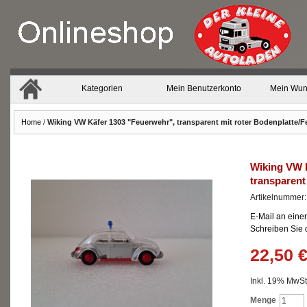
Kategorien
Mein Benutzerkonto
Mein Wun
Home
/
Wiking VW Käfer 1303 "Feuerwehr", transparent mit roter Bodenplatte/F
Wiking VW 
transparent
Artikelnummer
E-Mail an eine
Schreiben Sie
22,50 
Inkl. 19% MwSt.
Menge