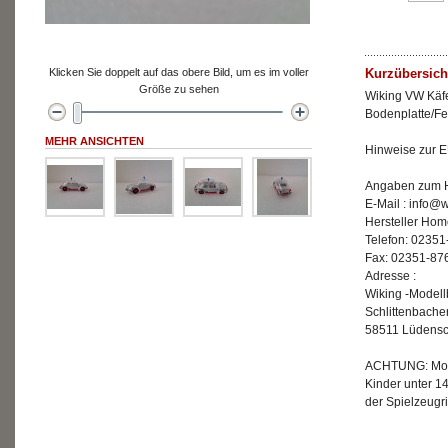
Klicken Sie doppelt auf das obere Bild, um es im voller
Kurzübersich
Größe zu sehen
Wiking VW Käfe
Bodenplatte/F
MEHR ANSICHTEN
Hinweise zur E
Angaben zum He
E-Mail : info@
Hersteller Hom
Telefon: 02351
Fax: 02351-87
Adresse :
Wiking -Model
Schlittenbache
58511 Lüdensc
ACHTUNG: Mode
Kinder unter 1
der Spielzeugri