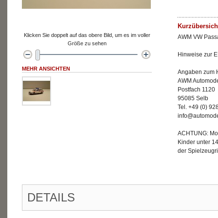
Kurzübersich
Klicken Sie doppelt auf das obere Bild, um es im voller
AWM VW Passat
Größe zu sehen
Hinweise zur E
MEHR ANSICHTEN
Angaben zum He
AWM Automode
Postfach 1120
95085 Selb
Tel. +49 (0) 9
info@automode
ACHTUNG: Mode
Kinder unter 1
der Spielzeugri
DETAILS