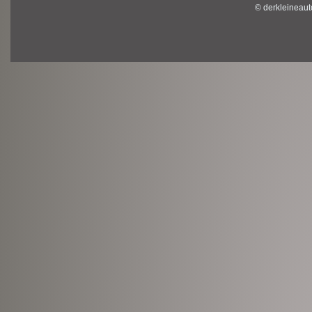
© derkleineaut