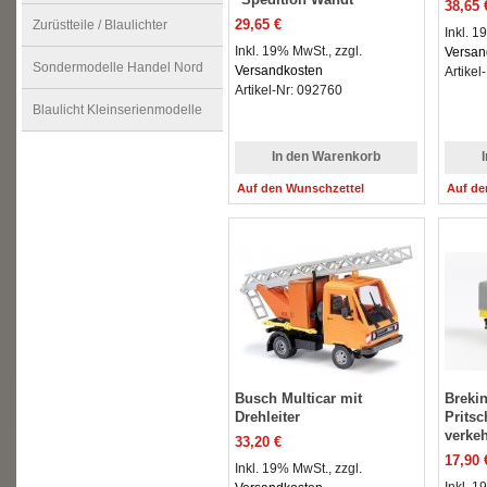
38,65 
29,65 €
Zurüstteile / Blaulichter
Inkl. 1
Inkl. 19% MwSt., zzgl.
Versan
Sondermodelle Handel Nord
Versandkosten
Artikel
Artikel-Nr: 092760
Blaulicht Kleinserienmodelle
In den Warenkorb
Auf den Wunschzettel
Auf de
Busch Multicar mit
Breki
Drehleiter
Pritsc
verke
33,20 €
17,90 
Inkl. 19% MwSt., zzgl.