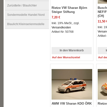
Zurüstteile / Blaulichter
Rietze VW Sharan Björn
Busc
Steiger Stiftung
NEF/F
Sondermodelle Handel Nord
(CH)
7,20 €
11,50 
Inkl. 19% MwSt., zzgl.
Blaulicht Kleinserienmodelle
Inkl. 1
Versandkosten
Versan
Artikel-Nr: 50768
Artikel
In den Warenkorb
Auf den Wunschzettel
Auf de
AWM VW Sharan KDO ÖRK
Rietz