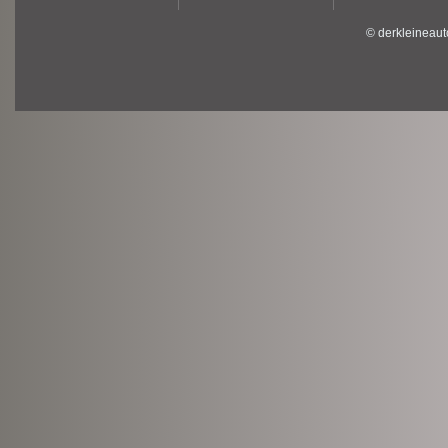
© derkleineaut