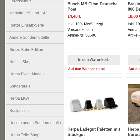
Einzelstücke
Busch MB Citan Deutsche
Breki
Post
800 D
Modelle 1:50 und 1:43
14,40 €
18,00 
Inkl. 19% MwSt., zzgl.
Inkl. 1
Rietze Einsatz-Serie
Versandkosten
Versan
Artikel-Nr: 50606
Artikel
Andere Sondermodelle
Rietze Bahn Edition
In den Warenkorb
Neu im Shop
Auf den Wunschzettel
Auf de
Herpa Event-Modelle
Sonderpreis
Herpa LKW
Restposten
Unsere neuen Sondermodelle
Herpa Ladegut Paletten mit
Herpa
Stückgut
Euroc
Herpa Teile-Shop