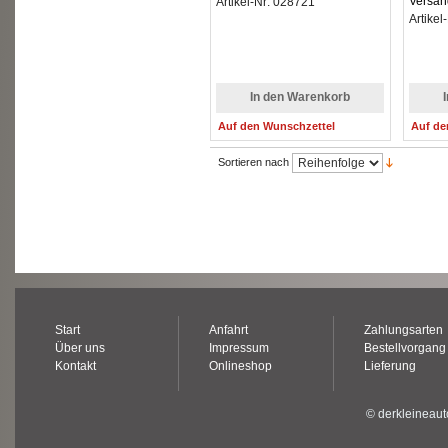
Versan
Artikel-Nr: 028721
Artike
In den Warenkorb
Auf den Wunschzettel
Auf de
Sortieren nach
Start
Anfahrt
Zahlungsarten
Über uns
Impressum
Bestellvorgang
Kontakt
Onlineshop
Lieferung
© derkleineaut